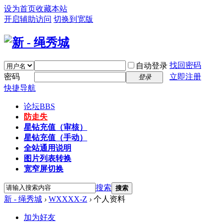
设为首页
收藏本站
开启辅助访问
切换到宽版
找回密码
自动登录
密码
立即注册
登录
快捷导航
论坛
BBS
防走失
星钻充值（审核）
星钻充值（手动）
全站通用说明
图片列表转换
宽窄屏切换
搜索
搜索
新 - 绳秀城
›
WXXXX-Z
›
个人资料
加为好友