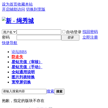
设为首页
收藏本站
开启辅助访问
切换到宽版
找回密码
自动登录
密码
立即注册
登录
快捷导航
论坛
BBS
防走失
星钻充值（审核）
星钻充值（手动）
全站通用说明
图片列表转换
宽窄屏切换
搜索
搜索
抱歉，指定的版块不存在